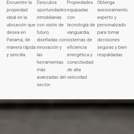
Encuentre la
Descubra
Propiedades
Obtenga
propiedad
oportunidades
equipadas
asesoramiento
ideal en la
inmobiliarias
con
experto y
ubicación que
con visión de
tecnología de
personalizado
desea en
futuro,
vanguardia,
para tomar
Panamá, de
diseñadas con
sistemas de
decisiones
manera rápida
innovación y
eficiencia
seguras y bien
y sencilla
.
las
energética y
respaldadas.
herramientas
conectividad
más
de alta
avanzadas del
velocidad.
sector.