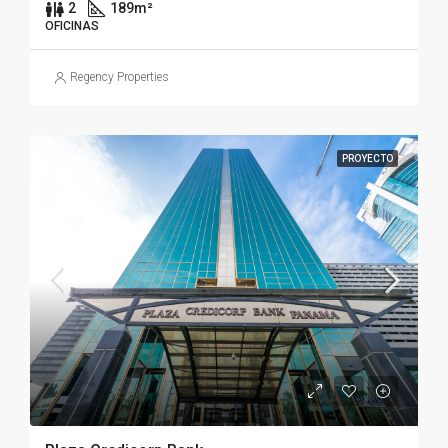
2
189
m²
OFICINAS
Regency Properties
PROYECTO