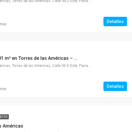
Torre de Las Americas, Torres de las Americas, Calle 56 D Este, Panamá
Detalles
rties
Oficina de 501 m² en Torres de las Américas – Punta Pacífica
Torre de Las Americas, Torres de las Americas, Calle 56 D Este, Panamá
Detalles
rties
ECTO
as Américas