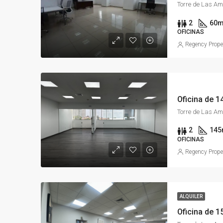
2
60
m
OFICINAS
Regency Prope
2
145
OFICINAS
Regency Prope
ALQUILER