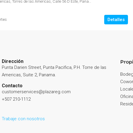
Torre de Las Americas, Torres de las Americas, Calle 56 D Este, Panamá
Detalles
rties
Dirección
Prop
Punta Darien Street, Punta Pacifica, P.H. Torre de las
Bode
Americas, Suite 2, Panama.
Cowor
Contacto
Local
customerservices@plazareg.com
Oficin
+507 210-1112
Reside
Trabaje con nosotros