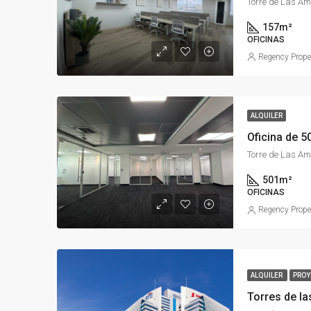
157
m²
OFICINAS
Regency Prope
ALQUILER
501
m²
OFICINAS
Regency Prope
ALQUILER
PROY
Torres de l