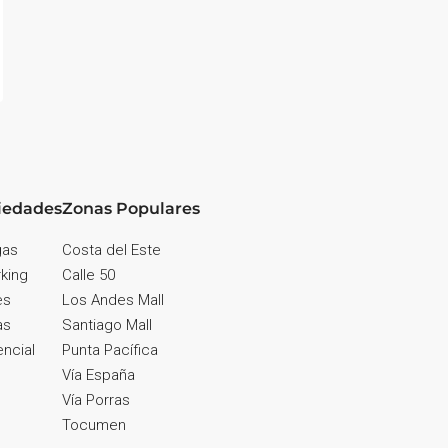
iedades
Zonas Populares
gas
Costa del Este
king
Calle 50
es
Los Andes Mall
as
Santiago Mall
ncial
Punta Pacífica
Vía España
Vía Porras
Tocumen