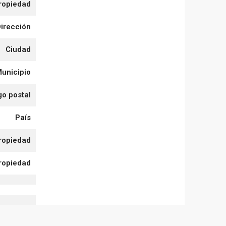
ropiedad
irección
Ciudad
Municipio
go postal
País
ropiedad
propiedad