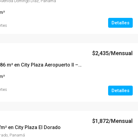
, Avenida Domingo Díaz, Panamá
m²
Detalles
rties
$2,435/Mensual
Bodega de 286 m² en City Plaza Aeropuerto II – Don Bosco
m²
rties
Detalles
$1,872/Mensual
m² en City Plaza El Dorado
Dorado, Panamá