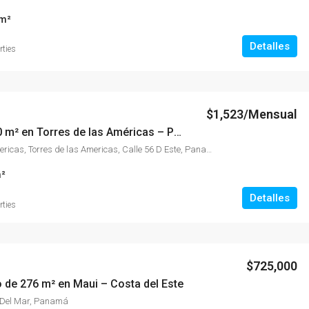
m²
Detalles
rties
$1,523/Mensual
Oficina de 60 m² en Torres de las Américas – Punta Pacífica
Torre de Las Americas, Torres de las Americas, Calle 56 D Este, Panamá
²
Detalles
rties
$725,000
 de 276 m² en Maui – Costa del Este
a Del Mar, Panamá