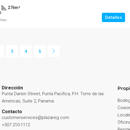
276
m²
S
Detalles
rties
3
4
5
Dirección
Prop
Punta Darien Street, Punta Pacifica, P.H. Torre de las
Bode
Americas, Suite 2, Panama.
Cowor
Contacto
Local
customerservices@plazareg.com
Oficin
+507 210-1112
Reside