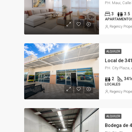
3
3.5
APARTAMENTO
Regency Prope
ALQUILER
Local de 341
P.H. City Plaza
2
341
LOCALES
Regency Prope
ALQUILER
Bodega de 48