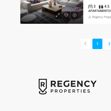
3
4.5
APARTAMENTO
Regency Prope
1
2