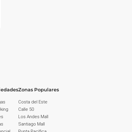
iedades
Zonas Populares
gas
Costa del Este
king
Calle 50
es
Los Andes Mall
as
Santiago Mall
ncial
Punta Pacífica