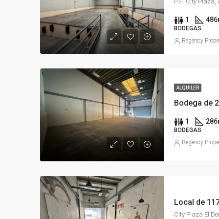
P.H. City Plaza
1
486
BODEGAS
Regency Prope
ALQUILER
1
286
BODEGAS
Regency Prope
Local de 117
City Plaza El 