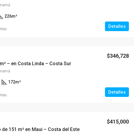
Panamá
226
m²
Detalles
rties
$346,728
m² – en Costa Linda – Costa Sur
Panamá
172
m²
Detalles
rties
$415,000
 de 151 m² en Maui – Costa del Este