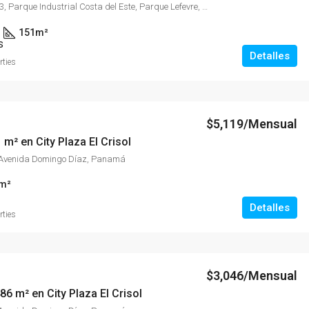
P.H. Maui, Calle 3, Parque Industrial Costa del Este, Parque Lefevre, Distrito de Panamá, Provincia de Panamá, 0816, Panamá
151
m²
S
Detalles
rties
$5,119/Mensual
 m² en City Plaza El Crisol
, Avenida Domingo Díaz, Panamá
m²
Detalles
rties
$3,046/Mensual
6 m² en City Plaza El Crisol