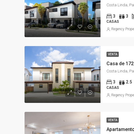
Costa Linda, 
3
3
CASAS
Regency Prope
VENTA
Casa de 172
Costa Linda, 
3
2.5
CASAS
Regency Prope
VENTA
Apartamento