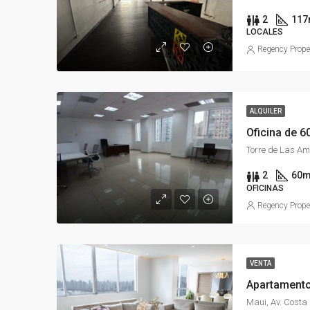
2
117
LOCALES
Regency Prope
ALQUILER
2
60
m
OFICINAS
Regency Prope
VENTA
Apartamento
Maui, Av. Cost