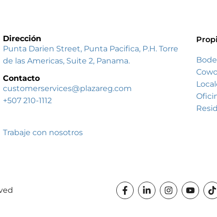
Dirección
Prop
Punta Darien Street, Punta Pacifica, P.H. Torre
Bode
de las Americas, Suite 2, Panama.
Cowo
Contacto
Local
customerservices@plazareg.com
Ofici
+507 210-1112
Resid
Trabaje con nosotros
rved